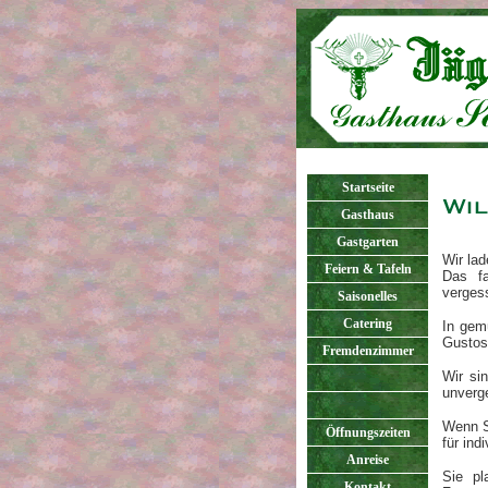
Startseite
Gasthaus
Gastgarten
Wir la
Feiern & Tafeln
Das fa
verges
Saisonelles
Catering
In gem
Gustos
Fremdenzimmer
Wir sin
unverge
Wenn S
Öffnungszeiten
für ind
Anreise
Sie pl
Kontakt