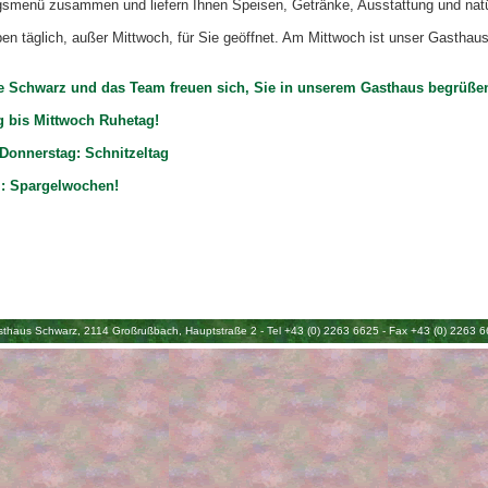
gsmenü zusammen und liefern Ihnen Speisen, Getränke, Ausstattung und natü
en täglich, außer Mittwoch, für Sie geöffnet. Am Mittwoch ist unser Gasthau
e Schwarz und das Team freuen sich, Sie in unserem Gasthaus begrüßen
 bis Mittwoch Ruhetag!
Donnerstag: Schnitzeltag
l: Spargelwochen!
thaus Schwarz, 2114 Großrußbach, Hauptstraße 2 - Tel +43 (0) 2263 6625 - Fax +43 (0) 2263 