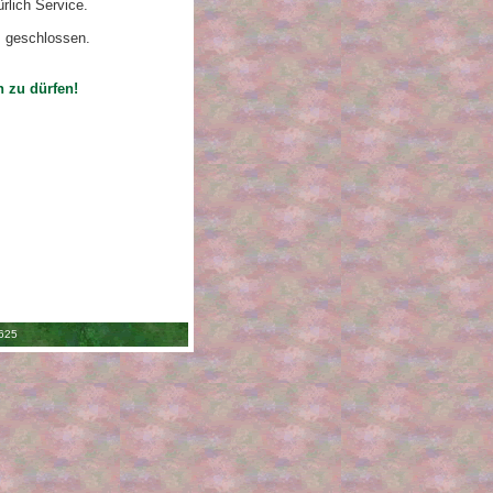
rlich Service.
s geschlossen.
 zu dürfen!
6625