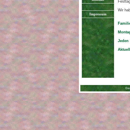
Festta
Wir hab
Impressum
Famili
Montag
Jeden 
Aktuel
Gas