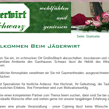
Seite: Startseite
den Sie ein, im schmucken Ort Großrußbach abzuschalten, loszulassen und 
miliäre Ambiente des Gasthauses Schwarz lässt die Hektik des All
sen.
ütlicher Atmosphäre verwöhnen wir Sie mit Gaumenfreuden, ausgezeichnete
tücken.
d Spezialisten für festliche Anlässe. Ihre Hochzeit, Ihr Geburtstag, die Ta
sslichen Erlebnis. Ihre Firmenfeier wird zum Motivationserfolg.
ie einen kompetenten Partner zum Thema feiern suchen, dann sind Sie bei uns
ividuelle Wünsche offen und stehen gerne mit unserer langjährigen Erfahrung z
anen eine private Veranstaltung - unser Catering lässt keine Wünsche 